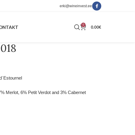
erki@wineinvest.ee
0
ONTAKT
0.00
€
2018
d`Estournel
7% Merlot, 6% Petit Verdot and 3% Cabernet