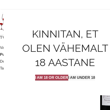
AVALEHT
KINNITAN, ET
TOOTEKATEGOORIAD
OLEN VÄHEMALT
Valge vein / mull
25
Punane vein
204
18 AASTANE
Dessert vein
9
Tarvikud
2
I AM 18 OR OLDER
I AM UNDER 18