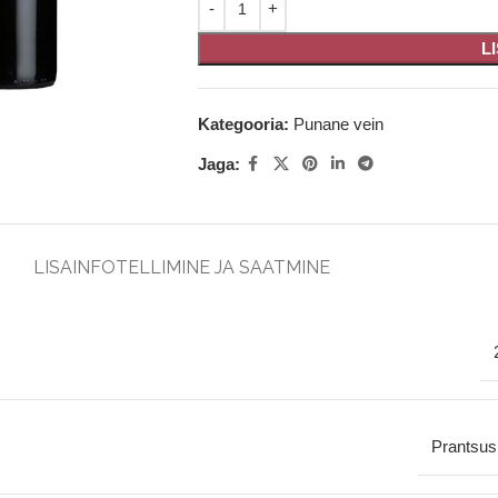
L
Kategooria:
Punane vein
Jaga:
LISAINFO
TELLIMINE JA SAATMINE
Prantsu