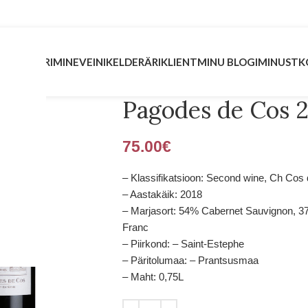
INVESTEERIMINE
VEINIKELDER
ÄRIKLIENT
MINU BLOGI
MINUST
K
Pagodes de Cos 
75.00
€
– Klassifikatsioon: Second wine, Ch Cos 
– Aastakäik: 2018
– Marjasort: 54% Cabernet Sauvignon, 3
Franc
– Piirkond: – Saint-Estephe
– Päritolumaa: – Prantsusmaa
– Maht: 0,75L