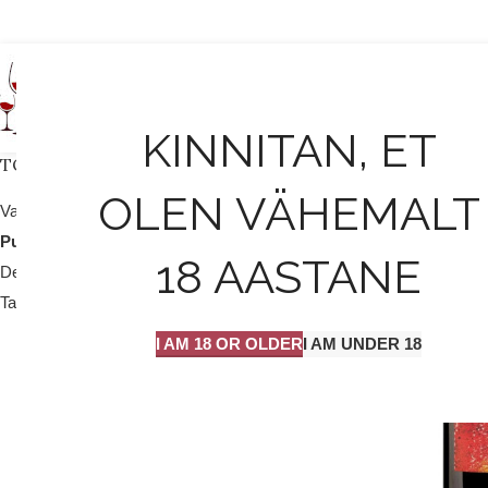
AVALEHT
KINNITAN, ET
TOOTEKATEGOORIAD
OLEN VÄHEMALT
Valge vein / mull
25
Punane vein
204
18 AASTANE
Dessert vein
9
Tarvikud
2
I AM 18 OR OLDER
I AM UNDER 18