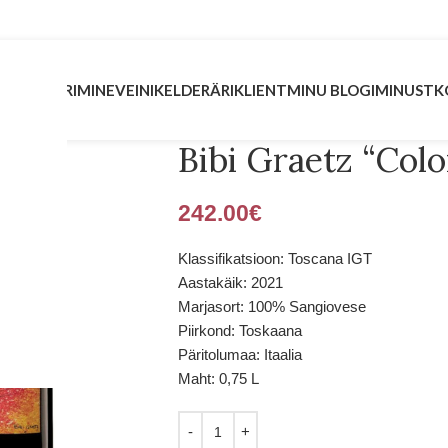
INVESTEERIMINE
VEINIKELDER
ÄRIKLIENT
MINU BLOGI
MINUST
K
Bibi Graetz “Colo
242.00
€
Klassifikatsioon: Toscana IGT
Aastakäik: 2021
Marjasort: 100% Sangiovese
Piirkond: Toskaana
Päritolumaa: Itaalia
Maht: 0,75 L