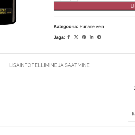
L
Kategooria:
Punane vein
Jaga:
LISAINFO
TELLIMINE JA SAATMINE
I