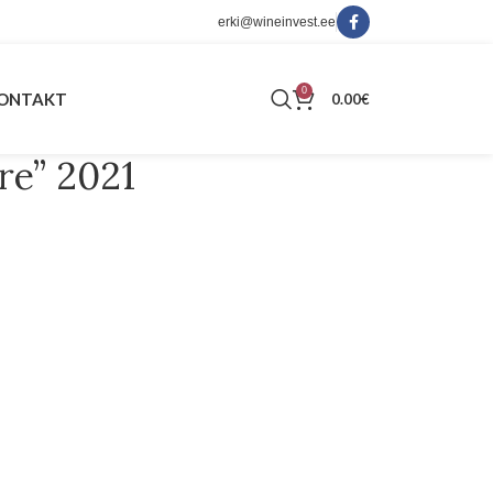
erki@wineinvest.ee
0
ONTAKT
0.00
€
re” 2021