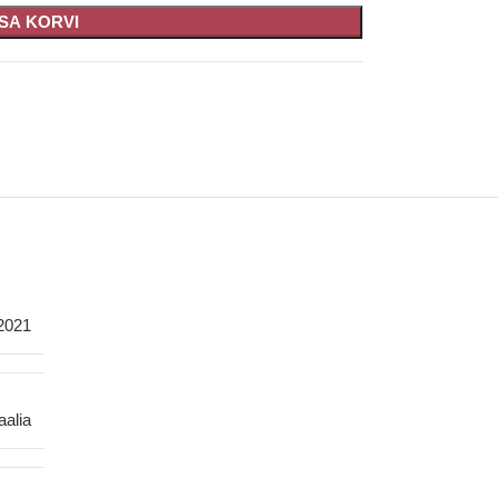
ISA KORVI
2021
taalia