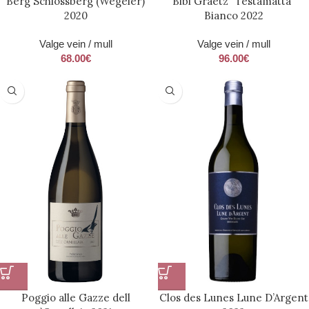
Berg Schlossberg (Wegeler)
Bibi Graetz “Testamatta”
2020
Bianco 2022
Valge vein / mull
Valge vein / mull
68.00
€
96.00
€
Poggio alle Gazze dell
Clos des Lunes Lune D’Argent