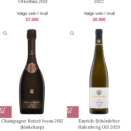
`Ornellaia 2021
2022
Valge vein / mull
Valge vein / mull
57.00
€
20.90
€
Champagne Boizel Joyau 2012
Emrich-Schönleber
(kinkekarp)
Halenberg GG 2020