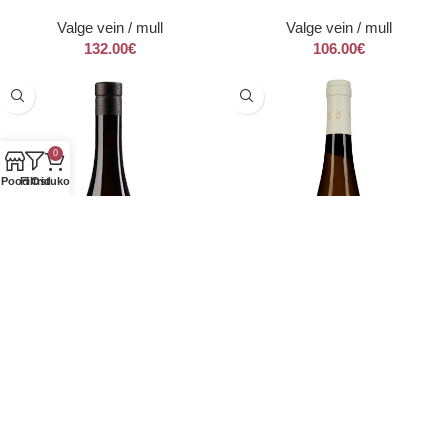
Valge vein / mull
Valge vein / mull
132.00
€
106.00
€
0
Pood
Filtrid
Ostukorv
“R” De Rieussec 2021
Domäne Serrig Vogelsang
Kabinett 2020
Valge vein / mull