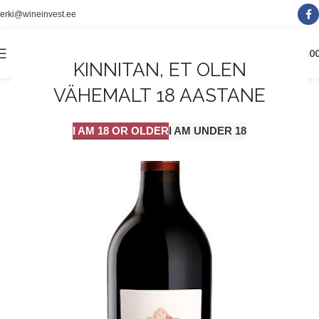
erki@wineinvest.ee
0
MENÜÜ
0.0
KINNITAN, ET OLEN
VÄHEMALT 18 AASTANE
I AM 18 OR OLDER
I AM UNDER 18