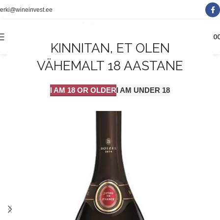
erki@wineinvest.ee
0
MENÜÜ
0.0
KINNITAN, ET OLEN
VÄHEMALT 18 AASTANE
I AM 18 OR OLDER
I AM UNDER 18