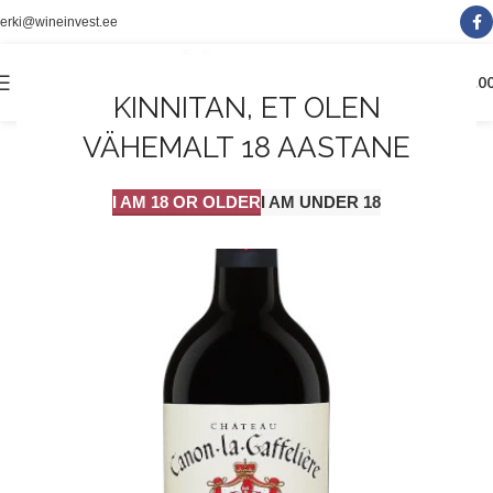
erki@wineinvest.ee
0
MENÜÜ
0.0
KINNITAN, ET OLEN
VÄHEMALT 18 AASTANE
I AM 18 OR OLDER
I AM UNDER 18