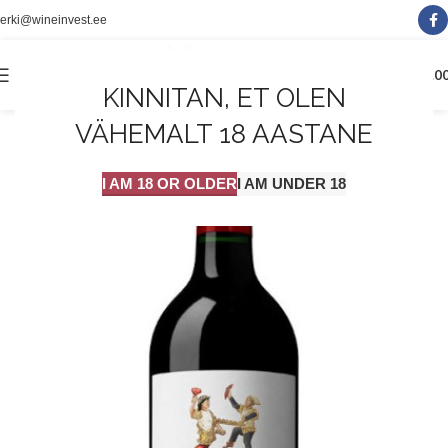
erki@wineinvest.ee
0
MENÜÜ
0.0
KINNITAN, ET OLEN
VÄHEMALT 18 AASTANE
I AM 18 OR OLDER
I AM UNDER 18