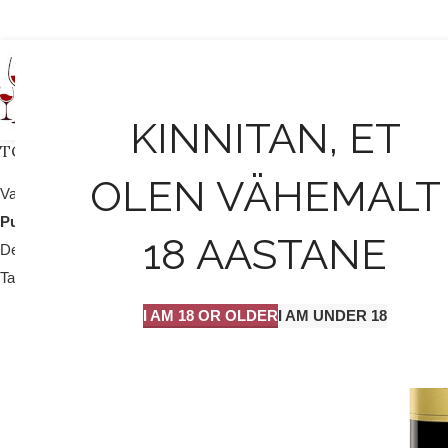
AVALEHT
KINNITAN, ET
TOOTEKATEGOORIAD
LAOST OTSA
S
OLEN VÄHEMALT
Valge vein / mull
25
Punane vein
204
18 AASTANE
Dessert vein
9
Tarvikud
2
I AM 18 OR OLDER
I AM UNDER 18