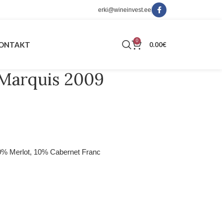
erki@wineinvest.ee
0
ONTAKT
0.00
€
 Marquis 2009
0% Merlot, 10% Cabernet Franc