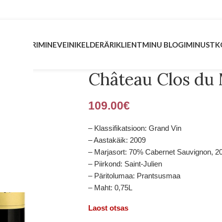
INVESTEERIMINE
VEINIKELDER
ÄRIKLIENT
MINU BLOGI
MINUST
K
Château Clos du
109.00
€
– Klassifikatsioon: Grand Vin
– Aastakäik: 2009
– Marjasort: 70% Cabernet Sauvignon, 2
– Piirkond: Saint-Julien
– Päritolumaa: Prantsusmaa
– Maht: 0,75L
Laost otsas