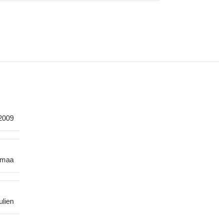
2009
smaa
ulien