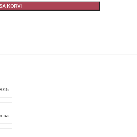
ISA KORVI
2015
smaa