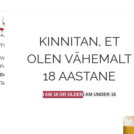
AVALEHT
KINNITAN, ET
TOOTEKATEGOORIAD
OLEN VÄHEMALT
Valge vein / mull
25
Punane vein
204
18 AASTANE
Dessert vein
9
Tarvikud
2
I AM 18 OR OLDER
I AM UNDER 18