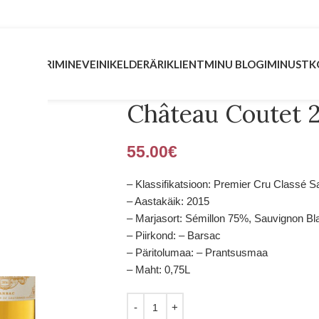
INVESTEERIMINE
VEINIKELDER
ÄRIKLIENT
MINU BLOGI
MINUST
K
Château Coutet 
55.00
€
– Klassifikatsioon: Premier Cru Classé S
– Aastakäik: 2015
– Marjasort: Sémillon 75%, Sauvignon B
– Piirkond: – Barsac
– Päritolumaa: – Prantsusmaa
– Maht: 0,75L