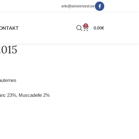
erki@wineinvest.ee
0
ONTAKT
0.00
€
2015
auternes
lanc 23%, Muscadelle 2%