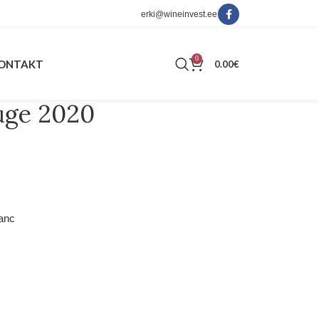
erki@wineinvest.ee
0
ONTAKT
0.00
€
uge 2020
ranc