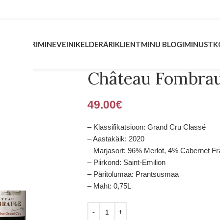
INVESTEERIMINE
VEINIKELDER
ÄRIKLIENT
MINU BLOGI
MINUST
K
Château Fombra
49.00
€
– Klassifikatsioon: Grand Cru Classé
– Aastakäik: 2020
– Marjasort: 96% Merlot, 4% Cabernet F
– Piirkond: Saint-Emilion
– Päritolumaa: Prantsusmaa
– Maht: 0,75L