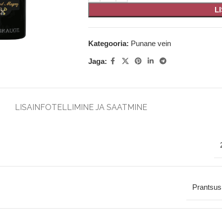
L
Kategooria:
Punane vein
Jaga:
LISAINFO
TELLIMINE JA SAATMINE
Prantsu