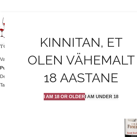
AVALEHT
KINNITAN, ET
TOOTEKATEGOORIAD
OLEN VÄHEMALT
Valge vein / mull
25
Punane vein
204
18 AASTANE
Dessert vein
9
Tarvikud
2
I AM 18 OR OLDER
I AM UNDER 18