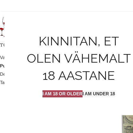
AVALEHT
KINNITAN, ET
TOOTEKATEGOORIAD
OLEN VÄHEMALT
Valge vein / mull
25
Punane vein
204
18 AASTANE
Dessert vein
9
Tarvikud
2
I AM 18 OR OLDER
I AM UNDER 18