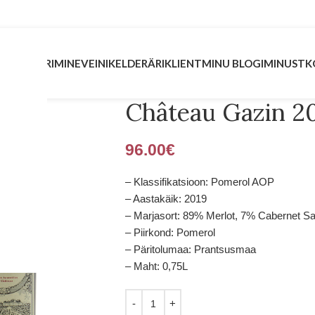
INVESTEERIMINE
VEINIKELDER
ÄRIKLIENT
MINU BLOGI
MINUST
K
Château Gazin 2
96.00
€
– Klassifikatsioon: Pomerol AOP
– Aastakäik: 2019
– Marjasort: 89% Merlot, 7% Cabernet S
– Piirkond: Pomerol
– Päritolumaa: Prantsusmaa
– Maht: 0,75L