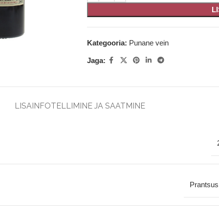
L
Kategooria:
Punane vein
Jaga:
LISAINFO
TELLIMINE JA SAATMINE
Prantsu