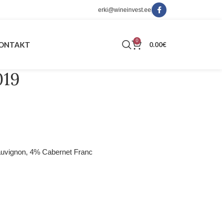
erki@wineinvest.ee
0
ONTAKT
0.00
€
019
auvignon, 4% Cabernet Franc