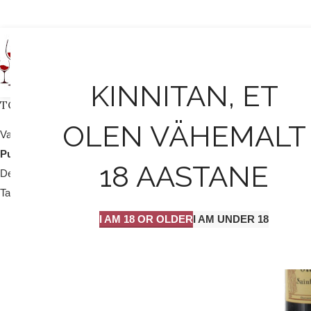
AVALEHT
KINNITAN, ET
TOOTEKATEGOORIAD
OLEN VÄHEMALT
Valge vein / mull
25
Punane vein
204
18 AASTANE
Dessert vein
9
Tarvikud
2
I AM 18 OR OLDER
I AM UNDER 18