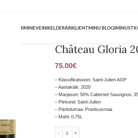
INVESTEERIMINE
VEINIKELDER
ÄRIKLIENT
MINU BLOGI
MINUST
K
Château Gloria 
75.00
€
– Klassifikatsioon: Saint-Julien AOP
– Aastakäik: 2020
– Marjasort: 50% Cabernet Sauvignon, 35
– Piirkond: Saint-Julien
– Päritolumaa: Prantsusmaa
– Maht: 0,75L