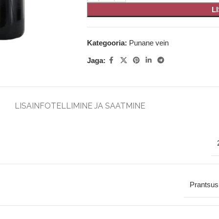
L
Kategooria:
Punane vein
Jaga:
LISAINFO
TELLIMINE JA SAATMINE
Prantsu