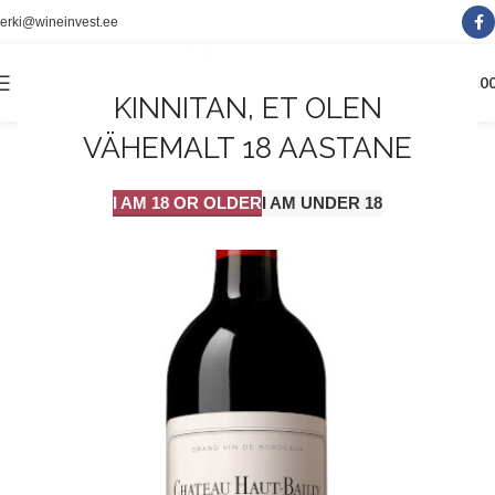
erki@wineinvest.ee
0
MENÜÜ
0.0
KINNITAN, ET OLEN
VÄHEMALT 18 AASTANE
I AM 18 OR OLDER
I AM UNDER 18