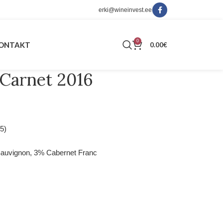
erki@wineinvest.ee
0
ONTAKT
0.00
€
 Carnet 2016
5)
Sauvignon, 3% Cabernet Franc