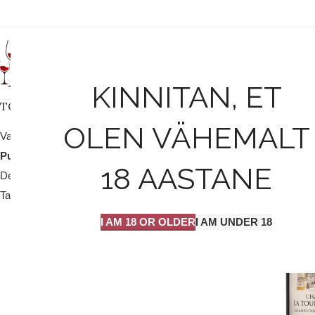
AVALEHT
KINNITAN, ET
TOOTEKATEGOORIAD
OLEN VÄHEMALT
Valge vein / mull
25
Punane vein
204
18 AASTANE
Dessert vein
9
Tarvikud
2
I AM 18 OR OLDER
I AM UNDER 18