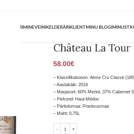
INVESTEERIMINE
VEINIKELDER
ÄRIKLIENT
MINU BLOGI
MINUST
K
Château La Tour
58.00
€
– Klassifikatsioon: 4ème Cru Classé (185
– Aastakäik: 2016
– Marjasort: 60% Merlot, 37% Cabernet 
– Piirkond: Haut-Médoc
– Päritolumaa: Prantsusmaa
– Maht: 0,75L