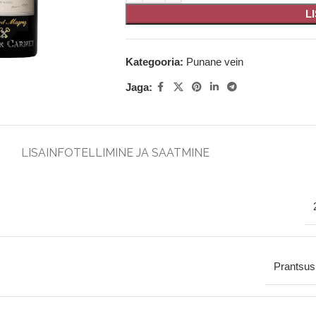
L
Kategooria:
Punane vein
Jaga:
LISAINFO
TELLIMINE JA SAATMINE
Prantsu