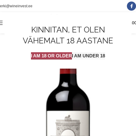
erki@wineinvest.ee
0
MENÜÜ
0.0
KINNITAN, ET OLEN
VÄHEMALT 18 AASTANE
I AM 18 OR OLDER
I AM UNDER 18