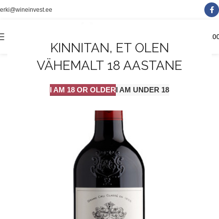
erki@wineinvest.ee
0
MENÜÜ
0.0
KINNITAN, ET OLEN
VÄHEMALT 18 AASTANE
I AM 18 OR OLDER
I AM UNDER 18