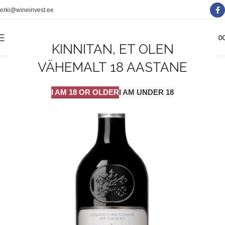
erki@wineinvest.ee
0
MENÜÜ
0.0
KINNITAN, ET OLEN
VÄHEMALT 18 AASTANE
I AM 18 OR OLDER
I AM UNDER 18