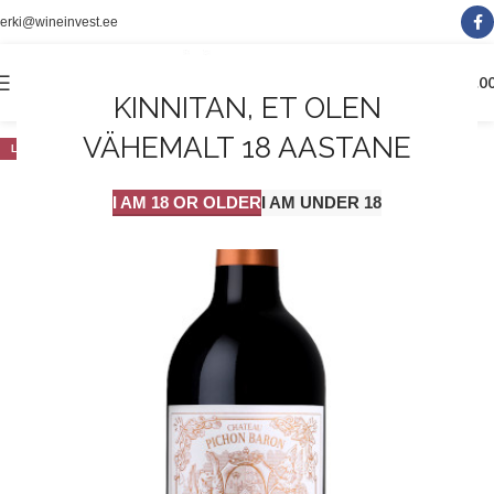
erki@wineinvest.ee
0
MENÜÜ
0.0
KINNITAN, ET OLEN
VÄHEMALT 18 AASTANE
LAOST OTSAS
I AM 18 OR OLDER
I AM UNDER 18