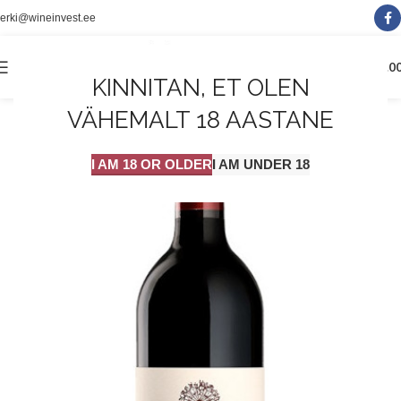
erki@wineinvest.ee
0
MENÜÜ
0.0
KINNITAN, ET OLEN
VÄHEMALT 18 AASTANE
I AM 18 OR OLDER
I AM UNDER 18