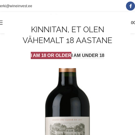
erki@wineinvest.ee
0
MENÜÜ
0.0
KINNITAN, ET OLEN
VÄHEMALT 18 AASTANE
I AM 18 OR OLDER
I AM UNDER 18