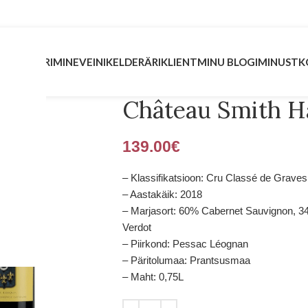
INVESTEERIMINE
VEINIKELDER
ÄRIKLIENT
MINU BLOGI
MINUST
K
Château Smith Ha
139.00
€
– Klassifikatsioon: Cru Classé de Graves
– Aastakäik: 2018
– Marjasort: 60% Cabernet Sauvignon, 3
Verdot
– Piirkond: Pessac Léognan
– Päritolumaa: Prantsusmaa
– Maht: 0,75L