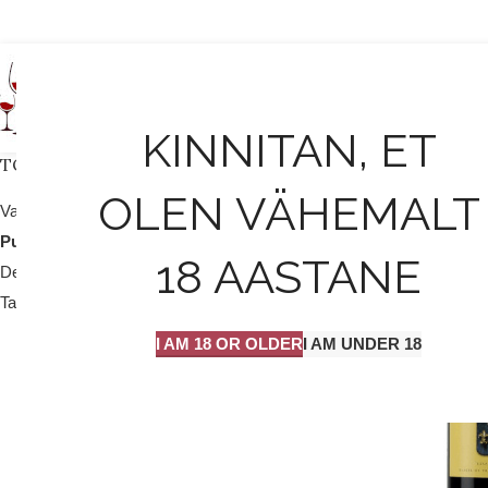
AVALEHT
KINNITAN, ET
TOOTEKATEGOORIAD
OLEN VÄHEMALT
Valge vein / mull
25
Punane vein
204
18 AASTANE
Dessert vein
9
Tarvikud
2
I AM 18 OR OLDER
I AM UNDER 18