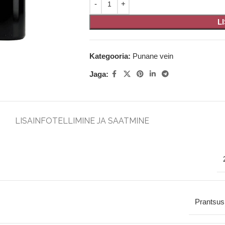
L
Kategooria:
Punane vein
Jaga:
LISAINFO
TELLIMINE JA SAATMINE
Prantsu