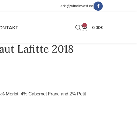
erki@wineinvest.ee
0
ONTAKT
0.00
€
ut Lafitte 2018
4% Merlot, 4% Cabernet Franc and 2% Petit