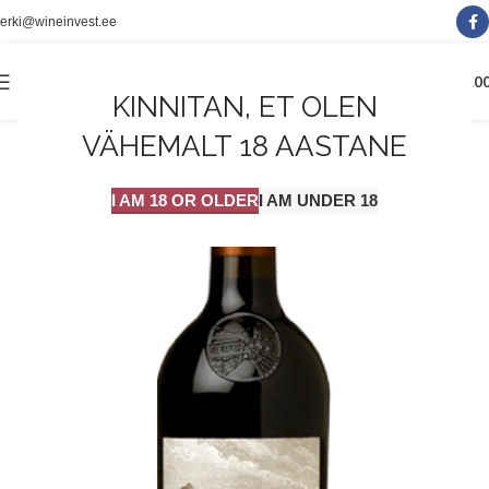
erki@wineinvest.ee
0
MENÜÜ
0.0
KINNITAN, ET OLEN
VÄHEMALT 18 AASTANE
I AM 18 OR OLDER
I AM UNDER 18