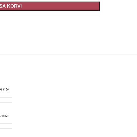
ISA KORVI
2019
ania