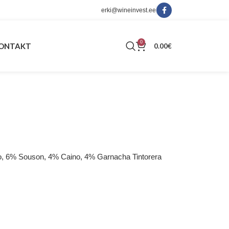
erki@wineinvest.ee
0
ONTAKT
0.00
€
o, 6% Souson, 4% Caino, 4% Garnacha Tintorera