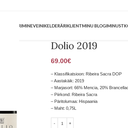
INVESTEERIMINE
VEINIKELDER
ÄRIKLIENT
MINU BLOGI
MINUST
K
Dolio 2019
69.00
€
– Klassifikatsioon: Ribeira Sacra DOP
– Aastakäik: 2019
– Marjasort: 66% Mencia, 20% Brancella
– Piirkond: Ribeira Sacra
– Päritolumaa: Hispaania
– Maht: 0,75L