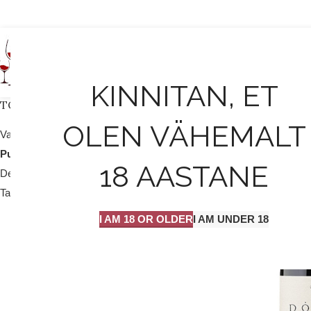
AVALEHT
KINNITAN, ET
TOOTEKATEGOORIAD
OLEN VÄHEMALT
Valge vein / mull
25
Punane vein
204
18 AASTANE
Dessert vein
9
Tarvikud
2
I AM 18 OR OLDER
I AM UNDER 18