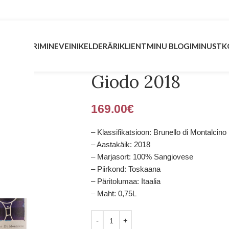
INVESTEERIMINE
VEINIKELDER
ÄRIKLIENT
MINU BLOGI
MINUST
K
Giodo 2018
169.00
€
– Klassifikatsioon: Brunello di Montalci
– Aastakäik: 2018
– Marjasort: 100% Sangiovese
– Piirkond: Toskaana
– Päritolumaa: Itaalia
– Maht: 0,75L