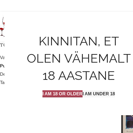
AVALEHT
KINNITAN, ET
TOOTEKATEGOORIAD
OLEN VÄHEMALT
Valge vein / mull
25
Punane vein
204
18 AASTANE
Dessert vein
9
Tarvikud
2
I AM 18 OR OLDER
I AM UNDER 18