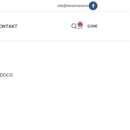
erki@wineinvest.ee
0
ONTAKT
0.00
€
no DOCG