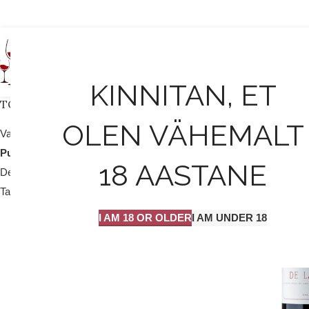
AVALEHT
KINNITAN, ET
TOOTEKATEGOORIAD
LAOST OTSA
OLEN VÄHEMALT
S
Valge vein / mull
25
Punane vein
204
18 AASTANE
Dessert vein
9
Tarvikud
2
I AM 18 OR OLDER
I AM UNDER 18