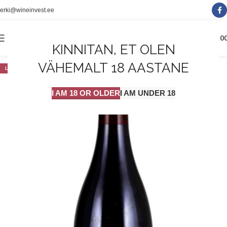
erki@wineinvest.ee
0
MENÜÜ
0.0
KINNITAN, ET OLEN
VÄHEMALT 18 AASTANE
LAOST OTSAS
I AM 18 OR OLDER
I AM UNDER 18