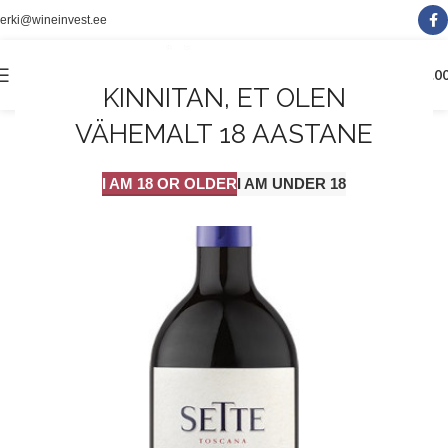
erki@wineinvest.ee
0
MENÜÜ
0.0
KINNITAN, ET OLEN
VÄHEMALT 18 AASTANE
I AM 18 OR OLDER
I AM UNDER 18