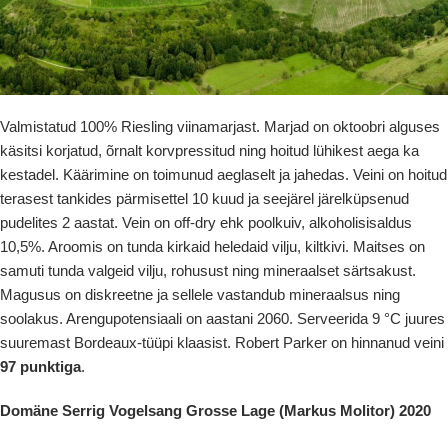
Valmistatud 100% Riesling viinamarjast. Marjad on oktoobri alguses
käsitsi korjatud, õrnalt korvpressitud ning hoitud lühikest aega ka
kestadel. Käärimine on toimunud aeglaselt ja jahedas. Veini on hoitud
terasest tankides pärmisettel 10 kuud ja seejärel järelküpsenud
pudelites 2 aastat. Vein on off-dry ehk poolkuiv, alkoholisisaldus
10,5%. Aroomis on tunda kirkaid heledaid vilju, kiltkivi. Maitses on
samuti tunda valgeid vilju, rohusust ning mineraalset särtsakust.
Magusus on diskreetne ja sellele vastandub mineraalsus ning
soolakus. Arengupotensiaali on aastani 2060. Serveerida 9 °C juures
suuremast Bordeaux-tüüpi klaasist. Robert Parker on hinnanud veini
97 punktiga
.
Domäne Serrig Vogelsang Grosse Lage (Markus Molitor) 2020