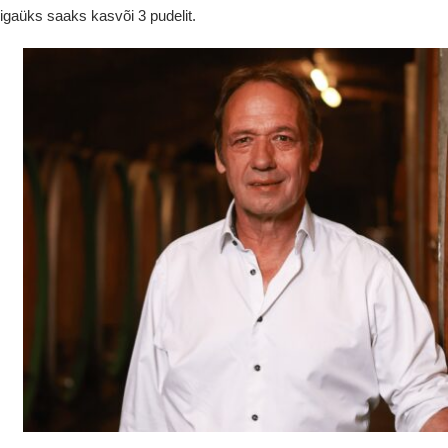
igaüks saaks kasvõi 3 pudelit.