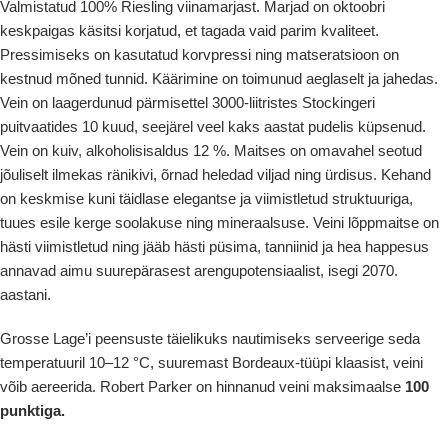
Valmistatud 100% Riesling viinamarjast. Marjad on oktoobri
keskpaigas käsitsi korjatud, et tagada vaid parim kvaliteet.
Pressimiseks on kasutatud korvpressi ning matseratsioon on
kestnud mõned tunnid. Käärimine on toimunud aeglaselt ja jahedas.
Vein on laagerdunud pärmisettel 3000-liitristes Stockingeri
puitvaatides 10 kuud, seejärel veel kaks aastat pudelis küpsenud.
Vein on kuiv, alkoholisisaldus 12 %. Maitses on omavahel seotud
jõuliselt ilmekas ränikivi, õrnad heledad viljad ning ürdisus. Kehand
on keskmise kuni täidlase elegantse ja viimistletud struktuuriga,
tuues esile kerge soolakuse ning mineraalsuse. Veini lõppmaitse on
hästi viimistletud ning jääb hästi püsima, tanniinid ja hea happesus
annavad aimu suurepärasest arengupotensiaalist, isegi 2070.
aastani.
Grosse Lage’i peensuste täielikuks nautimiseks serveerige seda
temperatuuril 10–12 °C, suuremast Bordeaux-tüüpi klaasist, veini
võib aereerida. Robert Parker on hinnanud veini maksimaalse
100
punktiga.