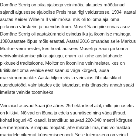
Domäne Serrig on pika ajalooga veinimõis, ulatudes möödunud
sajandi algusesse ajaloolise Preisimaa riigi valdustesse. 1904. aastal
asutas Keiser Wilhelm II veinimõisa, mis oli tol oma ajal oma
piirkonna värskeim ja uuenduslikum. Mosel-Saari piirkonnas asuv
Domäne Serrig oli aastakümneid esindusliku ja ikoonilise mainega.
1980.aastate lõpus mõis erastati. Aastal 2016 omandas selle Markus
Molitor- veinimeister, kes hoiab au sees Moseli ja Saari piirkonna
veinivalmistamise pikka ajalugu, enam kui kahe aastatuhande
pikkuseid traditsioone. Molitor on ikooniline veinimeister, kes on
kriitikutelt oma veinide eest saanud väga kõrgeid, lausa
maksimumpunkte. Aasta hiljem viis ta veiniaias läbi ulatslikud
uuendustööd, valmistades ette istandust, mis tänaseks annab saaki
imeliste veinide tootmiseks.
Veiniaiad asuvad Saari jõe ääres 25-hektarilisel alal, mille pinnaseks
on kiltkivi. Nõlvad on lõuna ja edela suunalised ning väga järsud,
kohati koguni 45 kraadi. Istandikud asuvad 220-340 meetri kõrgusel
üle merepinna. Viinapuid mõjutab jahe mikrokliima, mis võimaldab
marjadele pikemat küpsemisperioodi. Selle tulemusena on veinid