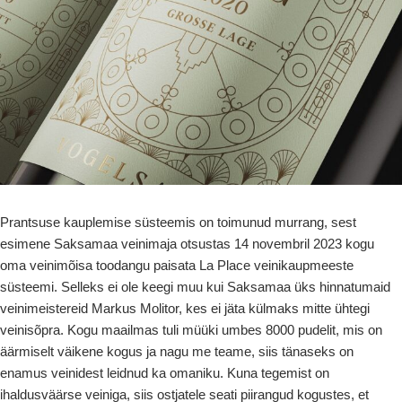
Prantsuse kauplemise süsteemis on toimunud murrang, sest
esimene Saksamaa veinimaja otsustas 14 novembril 2023 kogu
oma veinimõisa toodangu paisata La Place veinikaupmeeste
süsteemi. Selleks ei ole keegi muu kui Saksamaa üks hinnatumaid
veinimeistereid Markus Molitor, kes ei jäta külmaks mitte ühtegi
veinisõpra. Kogu maailmas tuli müüki umbes 8000 pudelit, mis on
äärmiselt väikene kogus ja nagu me teame, siis tänaseks on
enamus veinidest leidnud ka omaniku. Kuna tegemist on
ihaldusväärse veiniga, siis ostjatele seati piirangud kogustes, et