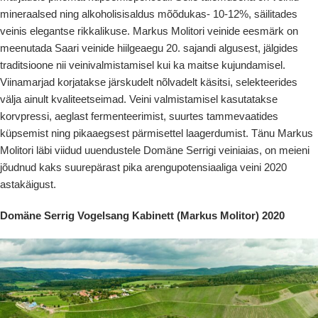
mineraalsed ning alkoholisisaldus mõõdukas- 10-12%, säilitades
veinis elegantse rikkalikuse. Markus Molitori veinide eesmärk on
meenutada Saari veinide hiilgeaegu 20. sajandi algusest, jälgides
traditsioone nii veinivalmistamisel kui ka maitse kujundamisel.
Viinamarjad korjatakse järskudelt nõlvadelt käsitsi, selekteerides
välja ainult kvaliteetseimad. Veini valmistamisel kasutatakse
korvpressi, aeglast fermenteerimist, suurtes tammevaatides
küpsemist ning pikaaegsest pärmisettel laagerdumist. Tänu Markus
Molitori läbi viidud uuendustele Domäne Serrigi veiniaias, on meieni
jõudnud kaks suurepärast pika arengupotensiaaliga veini 2020
astakäigust.
Domäne Serrig Vogelsang Kabinett (Markus Molitor) 2020