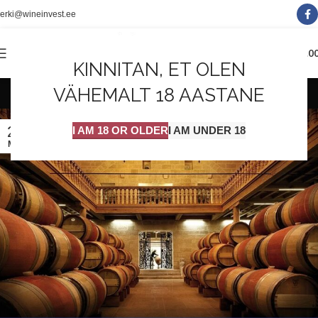
erki@wineinvest.ee
0
MENÜÜ
0.0
KINNITAN, ET OLEN
Posts by
Wineinvest
VÄHEMALT 18 AASTANE
23
I AM 18 OR OLDER
I AM UNDER 18
MAI