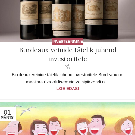
INVESTEERIMINE
Bordeaux veinide täielik juhend
investoritele
Bordeaux veinide täielik juhend investoritele Bordeaux on
maailma üks olulisemaid veinipiirkondi ni...
LOE EDASI
01
MÄRTS