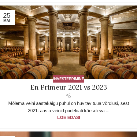
25
MAI
INVESTEERIMINE
En Primeur 2021 vs 2023
Mõlema veini aastakäigu puhul on huvitav tuua võrdlusi, sest
2021. aasta veinid pudeldati käesoleva ...
LOE EDASI