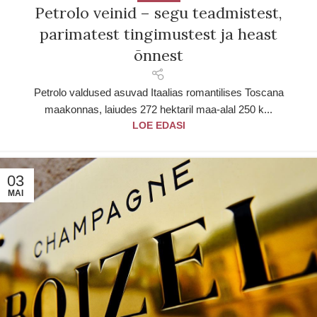
Petrolo veinid – segu teadmistest,
parimatest tingimustest ja heast
õnnest
Petrolo valdused asuvad Itaalias romantilises Toscana
maakonnas, laiudes 272 hektaril maa-alal 250 k...
LOE EDASI
03
MAI