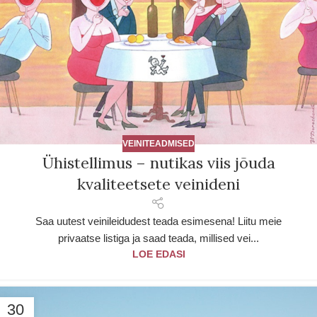
VEINITEADMISED
Ühistellimus – nutikas viis jõuda
kvaliteetsete veinideni
Saa uutest veinileidudest teada esimesena! Liitu meie
privaatse listiga ja saad teada, millised vei...
LOE EDASI
30