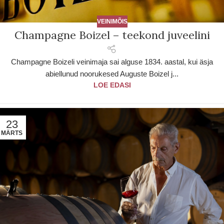
VEINIMÕIS
Champagne Boizel – teekond juveelini
Champagne Boizeli veinimaja sai alguse 1834. aastal, kui äsja
abiellunud noorukesed Auguste Boizel j...
LOE EDASI
23
MÄRTS