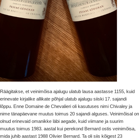
Räägitakse, et veinimõisa ajalugu ulatub lausa aastasse 1155, kuid
erinevate kirjalike allikate põhjal ulatub ajalugu siiski 17. sajandi
lõppu. Enne Domaine de Chevalieri oli kasutuses nimi Chivaley ja
nime tänapäevane muutus toimus 20 sajandi alguses. Veinimõisal on
olnud erinevaid omanikke läbi aegade, kuid viimane ja suurim
muutus toimus 1983. aastal kui perekond Bernard ostis veinimõisa,
mida juhib aastast 1988 Olivier Bernard. Ta oli siis kõigest 23