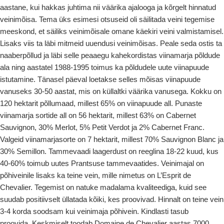
aastane, kui hakkas juhtima nii väärika ajalooga ja kõrgelt hinnatud
veinimõisa. Tema üks esimesi otsuseid oli säilitada veini tegemise
meeskond, et säiliks veinimõisale omane käekiri veini valmistamisel.
Lisaks viis ta läbi mitmeid uuendusi veinimõisas. Peale seda ostis ta
naaberpõllud ja läbi selle peaaegu kahekordistas viinamarja põldude
ala ning aastatel 1988-1995 toimus ka põldudele uute viinapuude
istutamine. Tänasel päeval loetakse selles mõisas viinapuude
vanuseks 30-50 aastat, mis on küllaltki väärika vanusega. Kokku on
120 hektarit põllumaad, millest 65% on viinapuude all. Punaste
viinamarja sortide all on 56 hektarit, millest 63% on Cabernet
Sauvignon, 30% Merlot, 5% Petit Verdot ja 2% Cabernet Franc.
Valgeid viinamarjasorte on 7 hektarit, millest 70% Sauvignon Blanc ja
30% Semillon. Tammevaadi laagerdust on reeglina 18-22 kuud, kus
40-60% toimub uutes Prantsuse tammevaatides. Veinimajal on
põhiveinile lisaks ka teine vein, mille nimetus on L’Esprit de
Chevalier. Tegemist on natuke madalama kvaliteediga, kuid see
suudab positiivselt üllatada kõiki, kes proovivad. Hinnalt on teine vein
3-4 korda soodsam kui veinimaja põhivein. Kindlasti tasub
proovida.
Keskmiselt toodab Domaine de Chevalier aastas 7000