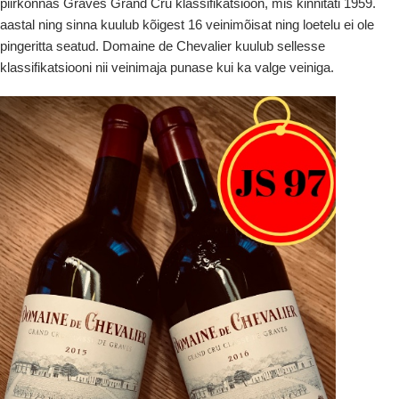
piirkonnas Graves Grand Cru klassifikatsioon, mis kinnitati 1959.
aastal ning sinna kuulub kõigest 16 veinimõisat ning loetelu ei ole
pingeritta seatud. Domaine de Chevalier kuulub sellesse
klassifikatsiooni nii veinimaja punase kui ka valge veiniga.