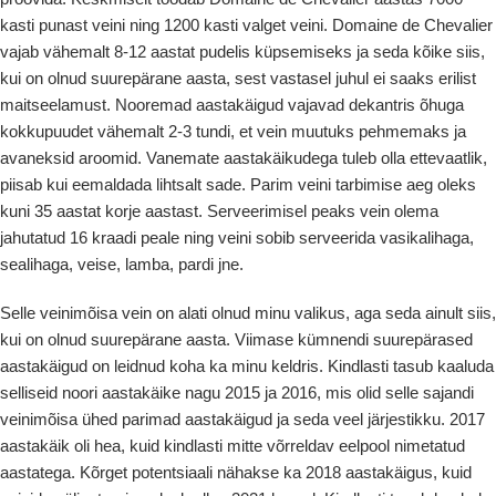
kasti punast veini ning 1200 kasti valget veini. Domaine de Chevalier
vajab vähemalt 8-12 aastat pudelis küpsemiseks ja seda kõike siis,
kui on olnud suurepärane aasta, sest vastasel juhul ei saaks erilist
maitseelamust. Nooremad aastakäigud vajavad dekantris õhuga
kokkupuudet vähemalt 2-3 tundi, et vein muutuks pehmemaks ja
avaneksid aroomid. Vanemate aastakäikudega tuleb olla ettevaatlik,
piisab kui eemaldada lihtsalt sade. Parim veini tarbimise aeg oleks
kuni 35 aastat korje aastast. Serveerimisel peaks vein olema
jahutatud 16 kraadi peale ning veini sobib serveerida vasikalihaga,
sealihaga, veise, lamba, pardi jne.
Selle veinimõisa vein on alati olnud minu valikus, aga seda ainult siis,
kui on olnud suurepärane aasta. Viimase kümnendi suurepärased
aastakäigud on leidnud koha ka minu keldris. Kindlasti tasub kaaluda
selliseid noori aastakäike nagu 2015 ja 2016, mis olid selle sajandi
veinimõisa ühed parimad aastakäigud ja seda veel järjestikku. 2017
aastakäik oli hea, kuid kindlasti mitte võrreldav eelpool nimetatud
aastatega. Kõrget potentsiaali nähakse ka 2018 aastakäigus, kuid