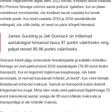
veinide väljastamine algab alles 2021 kevad. Kindlasti tasub kaaluda
En Primeur hinnaga ostmist aasta jooksul. Igatahes, kui on plaan
veinidesse investeerida, siis kindlasti tasub vaadata ka nende
veinide poole. Kui nüüd vaadata 2015 ja 2016 aastakäikude
reitinguid, siis võib öelda, et need on päris kõrgelt hinnatud.
James Suckling ja Jeb Dunnuck on mõlemad
aastakäigud hinnanud lausa 97 punkti vääriliseks ning
paljud teised 95-96 punkti vääriliseks.
Viskasin kiirelt pilgu erinevatele hinnakirjadele ja küllaltki mõistliku
hinnaga on veel pakkumised 2016 aastakäigule (76-80 eurot lisaks
transport). Kui on tegemist Inglismaa kauplusega, siis tuleb
arvestada, et nemad kasutavad mõistet „in bond“, kus veini hinnale
lisanduvad erinevad maksud. Samuti on transpordi kulud oluliselt
kõrgemad kui mujal. Mina olen seda veini pakkunud lõpphinnaga 75
eurot käesoleval aastal, seega üle 80 euro kõikide maksude ja
transpordiga ei ole mõistlik maksta.