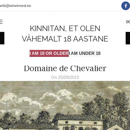
erki@wineinvest.ee
0
MENÜÜ
0.0
KINNITAN, ET OLEN
Minu blogi
VÄHEMALT 18 AASTANE
VEINIMÕIS
I AM 18 OR OLDER
I AM UNDER 18
Kõrge arengupotentsiaaliga
Domaine de Chevalier
On 25/09/2019