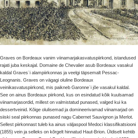
Graves on Bordeaux vanim viinamarjakasvatuspiirkond, istandused
rajati juba keskajal. Domaine de Chevalier asub Bordeaux vasakul
kaldal Graves`i alampiirkonnas ja veelgi täpsemalt Pessac-
Leognanis. Graves on vägagi oluline Bordeaux
veinikasvatuspiirkond, mis paikneb Garonne`i jõe vasakul kaldal.
See on ainus Bordeaux piirkond, kus on esindatud kõik kuulsamad
viinamarjasordid, millest on valmistatud punased, valged kui ka
dessertveinid. Kõige olulisemad ja domineerivamad viinamarjad on
siiski seal piirkonnas punased nagu Cabernet Sauvignon ja Merlot.
Sellest piirkonnast tuleb ka ainus väljaspool Medoci klassifikatsiooni
(1855) vein ja selleks on kõrgelt hinnatud Haut-Brion. Üldiselt kehtib