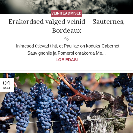
VEINITEADMISED
Erakordsed valged veinid – Sauternes,
Bordeaux
Inimesed ütlevad tihti, et Pauillac on koduks Cabernet
Sauvignonile ja Pomerol omakorda Me...
LOE EDASI
04
MAI