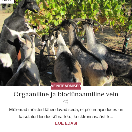
VEINITEADMISED
Orgaaniline ja biodünaamiline vein
Mõlemad mõisted tähendavad seda, et põllumajanduses on
kasutatud loodussõbralikku, keskkonnasäästlik...
LOE EDASI