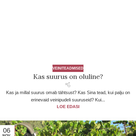
VEINITEADMISED
Kas suurus on oluline?
Kas ja millal suurus omab tähtsust? Kas Sina tead, kui palju on
erinevaid veinipudeli suuruseid? Kui...
LOE EDASI
06
NOV.