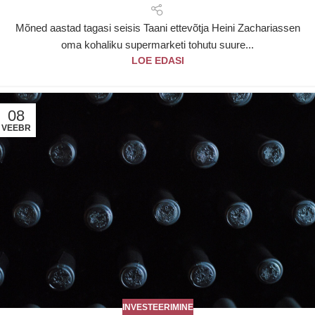
Mõned aastad tagasi seisis Taani ettevõtja Heini Zachariassen
oma kohaliku supermarketi tohutu suure...
LOE EDASI
08
VEEBR
INVESTEERIMINE