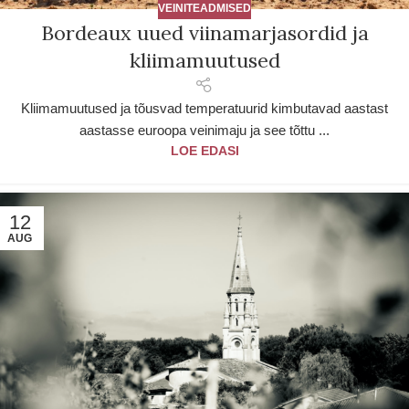
VEINITEADMISED
Bordeaux uued viinamarjasordid ja
kliimamuutused
Kliimamuutused ja tõusvad temperatuurid kimbutavad aastast
aastasse euroopa veinimaju ja see tõttu ...
LOE EDASI
12
AUG