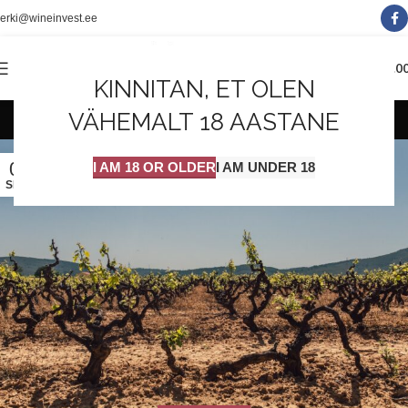
erki@wineinvest.ee
0
MENÜÜ
0.0
KINNITAN, ET OLEN
Posts by
Wineinvest
VÄHEMALT 18 AASTANE
01
I AM 18 OR OLDER
I AM UNDER 18
SEPT