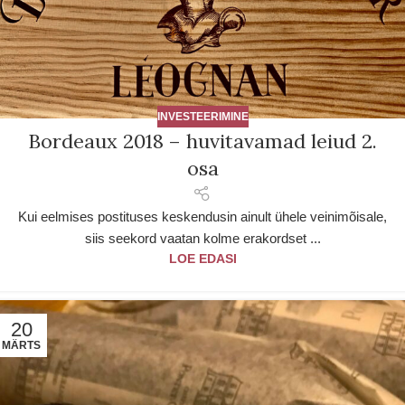
INVESTEERIMINE
Bordeaux 2018 – huvitavamad leiud 2.
osa
Kui eelmises postituses keskendusin ainult ühele veinimõisale,
siis seekord vaatan kolme erakordset ...
LOE EDASI
20
MÄRTS