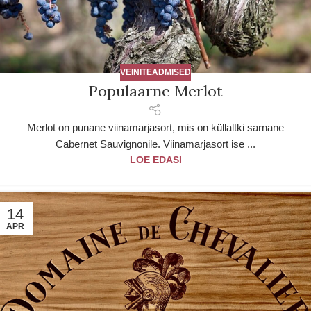
VEINITEADMISED
Populaarne Merlot
Merlot on punane viinamarjasort, mis on küllaltki sarnane
Cabernet Sauvignonile. Viinamarjasort ise ...
LOE EDASI
14
APR