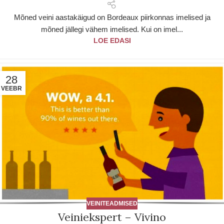
Mõned veini aastakäigud on Bordeaux piirkonnas imelised ja
mõned jällegi vähem imelised. Kui on imel...
LOE EDASI
28
VEEBR
VEINITEADMISED
Veiniekspert – Vivino