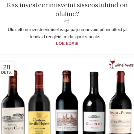
Kas investeerimisveini sisseostuhind on
oluline?
Üldiselt on investeerimisel väga palju erinevaid põhimõtteid ja
kindlaid reegleid, mida igaüks peaks...
LOE EDASI
28
DETS.