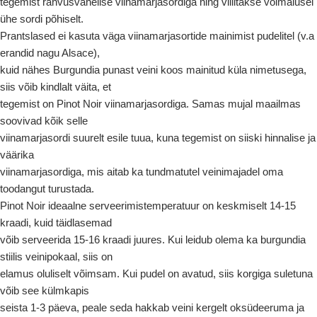
tegemist rahvusvahelise viinamarjasordiga ning villitakse võimalusel
ühe sordi põhiselt.
Prantslased ei kasuta väga viinamarjasortide mainimist pudelitel (v.a
erandid nagu Alsace),
kuid nähes Burgundia punast veini koos mainitud küla nimetusega,
siis võib kindlalt väita, et
tegemist on Pinot Noir viinamarjasordiga. Samas mujal maailmas
soovivad kõik selle
viinamarjasordi suurelt esile tuua, kuna tegemist on siiski hinnalise ja
väärika
viinamarjasordiga, mis aitab ka tundmatutel veinimajadel oma
toodangut turustada.
Pinot Noir ideaalne serveerimistemperatuur on keskmiselt 14-15
kraadi, kuid täidlasemad
võib serveerida 15-16 kraadi juures. Kui leidub olema ka burgundia
stiilis veinipokaal, siis on
elamus oluliselt võimsam. Kui pudel on avatud, siis korgiga suletuna
võib see külmkapis
seista 1-3 päeva, peale seda hakkab veini kergelt oksüdeeruma ja