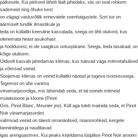
päikesele. Kui piirkond läheb liialt jahedaks, siis on seal rohkem
sademeid ning õhuke kest
on vägagi vastuvõtlik erinevatele seenhaigustele. Sort ise on
äärmiselt tundlik ilmastikule ja
teda on küllaltki keeruline kasvatada, seega on tihti olukord, kus
olenemata heast asukohast
ja hooldusest, ei ole saagikus ootuspärane. Seega, leida tasakaal, on
kõige olulisem.
Üldiselt kasvab jahedamas kliimas, kus tulevad väga mitmetahulised
ja võimsad veinid.
Soojemas kliimas on veinid küllaltki näotud ja tugeva moosisusega.
Tegemist on ühe vanima
viinamarjasordiga, mis tähendab seda, et tal esineb mitmeid
mutatsioone ja kloone (Pinot
Gris, Pinot Blanc, Meunier jne). Küll aga tuleb mainida seda, et Pinot
Noir viinamarjasordist
valmivad veinid on täiesti omanäolised, nüansirohked, kergete
tanniinidega ja nauditavad
igas arenguastmes. Kui peaks kirjeldama tüüpilise Pinot Noir aroomi