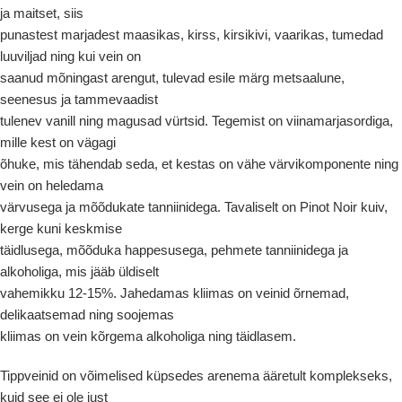
ja maitset, siis
punastest marjadest maasikas, kirss, kirsikivi, vaarikas, tumedad
luuviljad ning kui vein on
saanud mõningast arengut, tulevad esile märg metsaalune,
seenesus ja tammevaadist
tulenev vanill ning magusad vürtsid. Tegemist on viinamarjasordiga,
mille kest on vägagi
õhuke, mis tähendab seda, et kestas on vähe värvikomponente ning
vein on heledama
värvusega ja mõõdukate tanniinidega. Tavaliselt on Pinot Noir kuiv,
kerge kuni keskmise
täidlusega, mõõduka happesusega, pehmete tanniinidega ja
alkoholiga, mis jääb üldiselt
vahemikku 12-15%. Jahedamas kliimas on veinid õrnemad,
delikaatsemad ning soojemas
kliimas on vein kõrgema alkoholiga ning täidlasem.
Tippveinid on võimelised küpsedes arenema ääretult komplekseks,
kuid see ei ole just