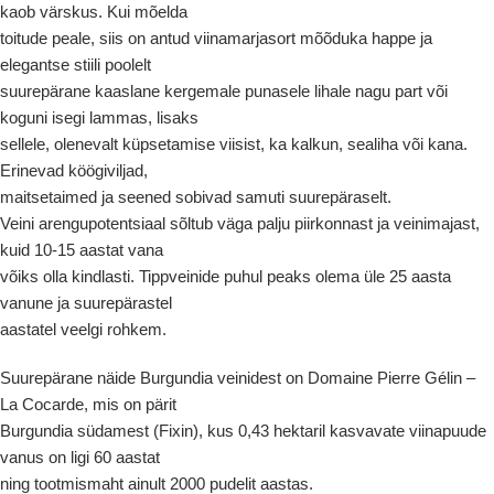
kaob värskus. Kui mõelda
toitude peale, siis on antud viinamarjasort mõõduka happe ja
elegantse stiili poolelt
suurepärane kaaslane kergemale punasele lihale nagu part või
koguni isegi lammas, lisaks
sellele, olenevalt küpsetamise viisist, ka kalkun, sealiha või kana.
Erinevad köögiviljad,
maitsetaimed ja seened sobivad samuti suurepäraselt.
Veini arengupotentsiaal sõltub väga palju piirkonnast ja veinimajast,
kuid 10-15 aastat vana
võiks olla kindlasti. Tippveinide puhul peaks olema üle 25 aasta
vanune ja suurepärastel
aastatel veelgi rohkem.
Suurepärane näide Burgundia veinidest on Domaine Pierre Gélin –
La Cocarde, mis on pärit
Burgundia südamest (Fixin), kus 0,43 hektaril kasvavate viinapuude
vanus on ligi 60 aastat
ning tootmismaht ainult 2000 pudelit aastas.