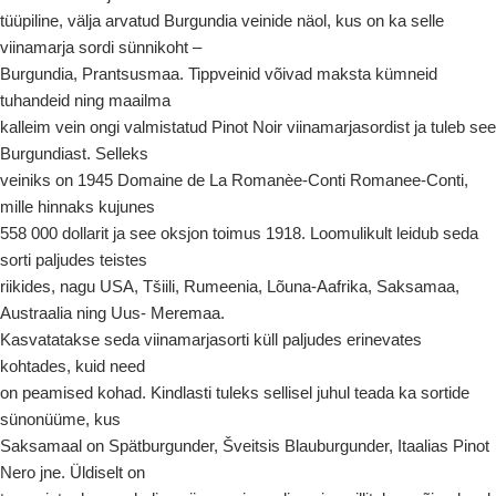
tüüpiline, välja arvatud Burgundia veinide näol, kus on ka selle
viinamarja sordi sünnikoht –
Burgundia, Prantsusmaa. Tippveinid võivad maksta kümneid
tuhandeid ning maailma
kalleim vein ongi valmistatud Pinot Noir viinamarjasordist ja tuleb see
Burgundiast. Selleks
veiniks on 1945 Domaine de La Romanèe-Conti Romanee-Conti,
mille hinnaks kujunes
558 000 dollarit ja see oksjon toimus 1918. Loomulikult leidub seda
sorti paljudes teistes
riikides, nagu USA, Tšiili, Rumeenia, Lõuna-Aafrika, Saksamaa,
Austraalia ning Uus- Meremaa.
Kasvatatakse seda viinamarjasorti küll paljudes erinevates
kohtades, kuid need
on peamised kohad. Kindlasti tuleks sellisel juhul teada ka sortide
sünonüüme, kus
Saksamaal on Spätburgunder, Šveitsis Blauburgunder, Itaalias Pinot
Nero jne. Üldiselt on