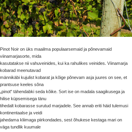
Pinot Noir on üks maailma populaarsemaid ja põnevamaid
viinamarjasorte, mida
kasutatakse nii vahuveinides, kui ka rahulikes veinides. Viinamarja
kobarad meenutavad
männikäbi kujulist kobarat ja kõige põnevam asja juures on see, et
prantsuse keeles sõna
„pinot“ tähendabki seda kõike. Sort ise on madala saagikusega ja
hilise küpsemisega tänu
tihedalt kobarasse surutud marjadele. See annab eriti häid tulemusi
kontinentaalse ja veidi
jahedama kliimaga piirkondades, sest õhukese kestaga mari on
väga tundlik kuumale