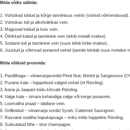
Mida võiks vältida:
1. Vürtsikad toidud ja kõrge tanniinisus veinis (vürtsid võimenduvad).
2. Vürtsikas toit ja alkoholirikas vein.
3. Magusad toidud ja kuiv vein.
4. Õlirikkad kalad ja tanniinine vein (tekib metalli maitse).
5. Soolane toit ja tanniinine vein (suus tekib kirbe maitse).
6. Juustud ja võimsad punased veinid (tanniin tekitab suus metalse m
Mida võiksid proovida:
1. Pardilihaga – viinamarjasordid Pinot Noir, Merlot ja Sangiovese (Ch
2. Punane kala – happelised valged veinid (nt Riesling).
3. Aasia ja Jaapani toidu kõrvale Riesling.
4. Valge kala – ümara kehandiga valge või kerge punavein.
5. Loomaliha praad – täidlane vein.
6. Grilltoidud – viinamarja sordid Syrah, Cabernet Sauvignon.
7. Rasvane sealiha hapukapsaga – miks mitte happeline Riesling.
8. Suitsutatud lõhe – brut champagne.