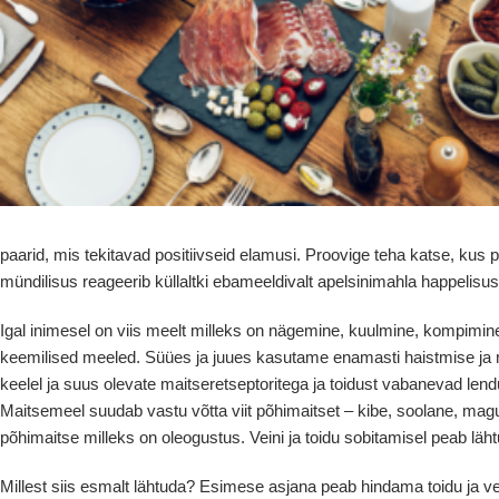
paarid, mis tekitavad positiivseid elamusi. Proovige teha katse, ku
mündilisus reageerib küllaltki ebameeldivalt apelsinimahla happelisuse
Igal inimesel on viis meelt milleks on nägemine, kuulmine, kompimi
keemilised meeled. Süües ja juues kasutame enamasti haistmise ja m
keelel ja suus olevate maitseretseptoritega ja toidust vabanevad len
Maitsemeel suudab vastu võtta viit põhimaitset – kibe, soolane, mag
põhimaitse milleks on oleogustus. Veini ja toidu sobitamisel peab läh
Millest siis esmalt lähtuda? Esimese asjana peab hindama toidu ja vein