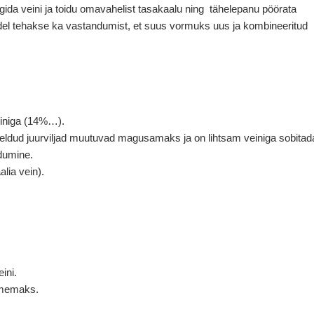
jälgida veini ja toidu omavahelist tasakaalu ning tähelepanu pöörata
del tehakse ka vastandumist, et suus vormuks uus ja kombineeritud
veiniga (14%…).
deldud juurviljad muutuvad magusamaks ja on lihtsam veiniga sobitad
dumine.
lia vein).
ini.
uimemaks.