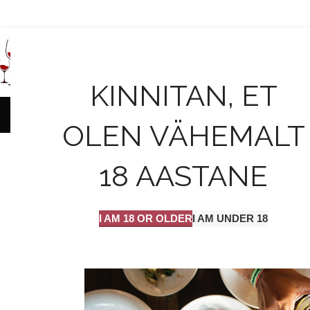
AVALEHT
KINNITAN, ET
OLEN VÄHEMALT
MÄÄRA
Vein 
18 AASTANE
On 13
I AM 18 OR OLDER
I AM UNDER 18