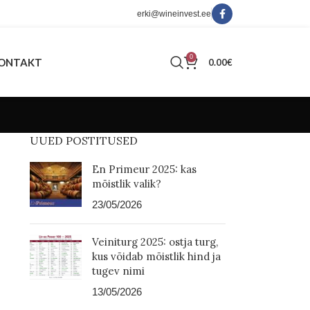
erki@wineinvest.ee
0
ONTAKT
0.00
€
UUED POSTITUSED
En Primeur 2025: kas
mõistlik valik?
23/05/2026
Veiniturg 2025: ostja turg,
kus võidab mõistlik hind ja
tugev nimi
13/05/2026