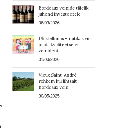
Bordeaux veinide täielik
juhend investoritele
06/03/2026
Ühistellimus – nutikas viis
jõuda kvaliteetsete
veinideni
01/03/2026
Vieux Saint-André –
rohkem kui lihtsalt
Bordeaux vein
30/05/2025
as
i