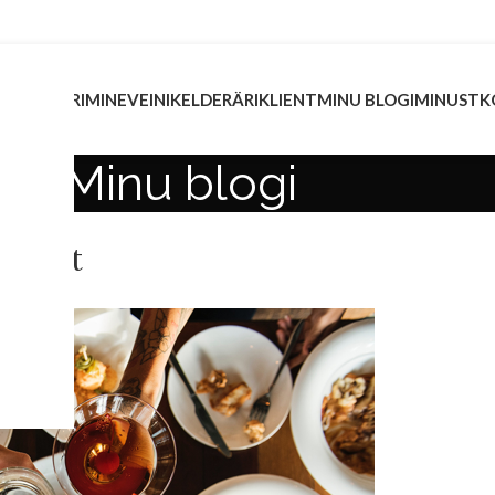
INVESTEERIMINE
VEINIKELDER
ÄRIKLIENT
MINU BLOGI
MINUST
K
Minu blogi
TLEMATA
ja toit
/07/2019