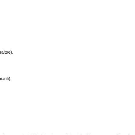
aitse).
ianti).