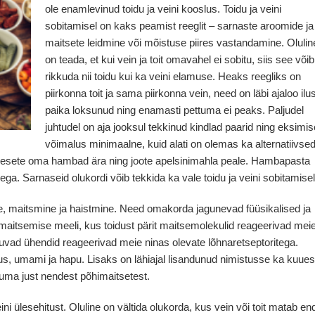
ole enamlevinud toidu ja veini kooslus. Toidu ja veini
sobitamisel on kaks peamist reeglit – sarnaste aroomide ja
maitsete leidmine või mõistuse piires vastandamine. Olulin
on teada, et kui vein ja toit omavahel ei sobitu, siis see võib
rikkuda nii toidu kui ka veini elamuse. Heaks reegliks on
piirkonna toit ja sama piirkonna vein, need on läbi ajaloo ilus
paika loksunud ning enamasti pettuma ei peaks. Paljudel
juhtudel on aja jooksul tekkinud kindlad paarid ning eksimis
võimalus minimaalne, kuid alati on olemas ka alternatiivse
s pesete oma hambad ära ning joote apelsinimahla peale. Hambapasta
ga. Sarnaseid olukordi võib tekkida ka vale toidu ja veini sobitamisel
ne, maitsmine ja haistmine. Need omakorda jagunevad füüsikalised ja
aitsemise meeli, kus toidust pärit maitsemolekulid reageerivad mei
duvad ühendid reageerivad meie ninas olevate lõhnaretseptoritega.
us, umami ja hapu. Lisaks on lähiajal lisandunud nimistusse ka kuues
tuma just nendest põhimaitsetest.
i ülesehitust. Oluline on vältida olukorda, kus vein või toit matab en