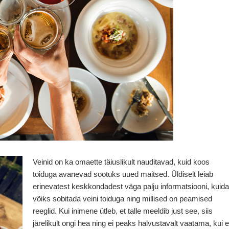
Veinid on ka omaette täiuslikult nauditavad, kuid koos
toiduga avanevad sootuks uued maitsed. Üldiselt leiab
erinevatest keskkondadest väga palju informatsiooni, kuid
võiks sobitada veini toiduga ning millised on peamised
reeglid. Kui inimene ütleb, et talle meeldib just see, siis
järelikult ongi hea ning ei peaks halvustavalt vaatama, kui e