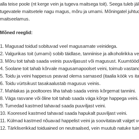
alla teise poole (nt kerge vein ja tugeva maitsega toit). Seega tuleb 
tugevatele maitsetele nagu magus, mõru ja umami. Mõningatel juhtu
maitseelamus.
Mõned reeglid:
1. Magusad toidud sobituvad veel magusamate veinidega.
2. Valgurikas toit (umami) sobib täidlase, tanniinise ja alkoholirikka 
3. Mõru toit tahab saada veinis puuviljasust või magusust. Kuumtöö
4. Soolane toit tahab kõrvale magusamapoolset veini, toimub vastan
5. Toidu ja veini happesus peavad olema sarnased (itaalia köök vs itaa
6. Toidu vürtsikust tasakaalustab magusus veinis.
7. Mahlakas ja pooltoores liha tahab saada veinis kõrgemat tanniini.
8. Väga rasvane või õline toit tahab saada väga kõrge happega veini.
9. Tumedad kastmed tahavad saada puuviljast veini.
10. Kooresed kastmed tahavad saada hapukalt puuviljast veini.
11. Külmad kastmed nõuavad happelist veini ja soovitatavalt valget ve
12. Tärkliserikkad toiduained on neutraalsed, vein muutub natuke t