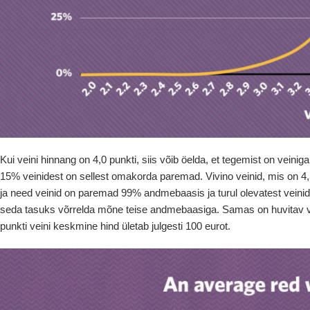
Kui veini hinnang on 4,0 punkti, siis võib öelda, et tegemist on veini
15% veinidest on sellest omakorda paremad. Vivino veinid, mis on 4,
ja need veinid on paremad 99% andmebaasis ja turul olevatest veinid
seda tasuks võrrelda mõne teise andmebaasiga. Samas on huvitav va
punkti veini keskmine hind ületab julgesti 100 eurot.