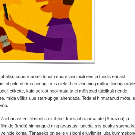
haliku supermarketi tohutu suure veiniriiuli ees ja tundis ennast
d tal polnud õrna aimugi, mis oleks hea vein ning millise toiduga võik
deli etikette, kuid sellest hoolimata ta ei mõistnud täielikult nende
ee, mida võiks uue start-upiga lahendada. Teda ei hirmutanud mõte, e
vino.
Zachariasseni filosoofia oli lihtne: kui saab raamatute (Amazon) ja
filmide (Imdb) hinnanguid ning arvustusi lugeda, siis peaks saama k
veinide kohta. Tänaseks on selle visiooni elluviimist juba kümmekon