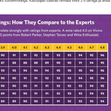
ti süsteemidega. Kasutajad saavad hinnata veini 1-5 tärniga ja anda