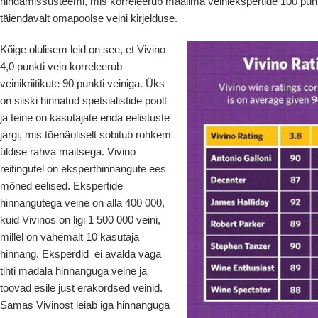
hindamissüsteemi, mis korreleerub maailma veiniekspertide 100 punk
täiendavalt omapoolse veini kirjelduse.
Kõige olulisem leid on see, et Vivino
4,0 punkti vein korreleerub
veinikriitikute 90 punkti veiniga. Üks
on siiski hinnatud spetsialistide poolt
ja teine on kasutajate enda eelistuste
järgi, mis tõenäoliselt sobitub rohkem
üldise rahva maitsega. Vivino
reitingutel on eksperthinnangute ees
mõned eelised. Ekspertide
hinnangutega veine on alla 400 000,
kuid Vivinos on ligi 1 500 000 veini,
millel on vähemalt 10 kasutaja
hinnang. Eksperdid ei avalda väga
tihti madala hinnanguga veine ja
toovad esile just erakordsed veinid.
Samas Vivinost leiab iga hinnanguga