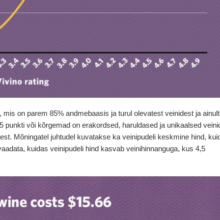
ga, mis on parem 85% andmebaasis ja turul olevatest veinidest ja ainult
5 punkti või kõrgemad on erakordsed, haruldased ja unikaalsed veini
est. Mõningatel juhtudel kuvatakse ka veinipudeli keskmine hind, kui
adata, kuidas veinipudeli hind kasvab veinihinnanguga, kus 4,5