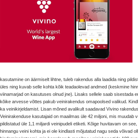
kasutamine on äärmiselt lihtne, tuleb rakendus alla laadida ning pildis
üles ning kuvab selle kohta kõik teadaolevad andmed (keskmine hinnan
viinamarjad on kasutuses olnud jne). Lisaks sellele saab sisestada e
kõike arvesse võttes pakub veinirakendus omapoolsed valikud. Kindlas
ka veinikirjeldamist. Lisan mõned avalikult saadavad Vivino rakendus
Veinirakenduse kasutajaid on maailmas üle 42 miljoni, mis muudab
pildistatud üle 1,1 miljardi veinipudeli etiketi. Kõige huvitavam on se
hinnangu veini kohta ja ei ole kindlasti mõjutatud nagu seda võivad oll