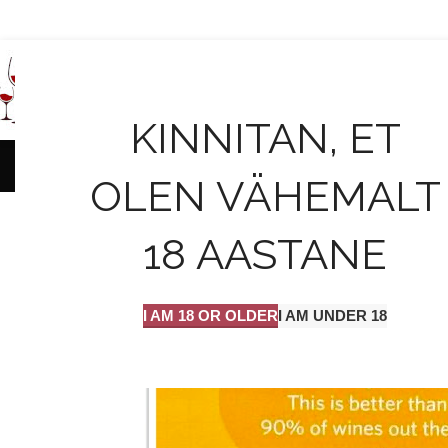
AVALEHT
KINNITAN, ET
OLEN VÄHEMALT
VEINIT
Veiniekspe
18 AASTANE
On 28
I AM 18 OR OLDER
I AM UNDER 18