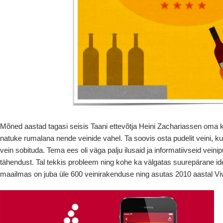
Mõned aastad tagasi seisis Taani ettevõtja Heini Zachariassen oma ko
natuke rumalana nende veinide vahel. Ta soovis osta pudelit veini, kui
vein sobituda. Tema ees oli väga palju ilusaid ja informatiivseid veinipu
tähendust. Tal tekkis probleem ning kohe ka välgatas suurepärane id
maailmas on juba üle 600 veinirakenduse ning asutas 2010 aastal Vi