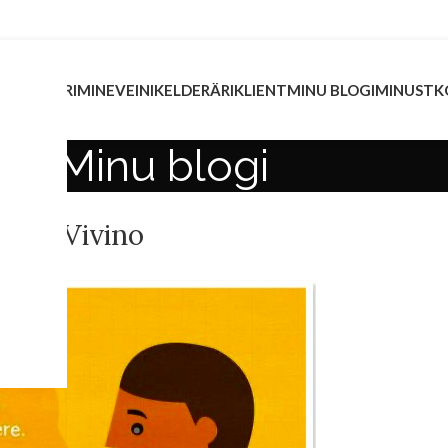
INVESTEERIMINE
VEINIKELDER
ÄRIKLIENT
MINU BLOGI
MINUST
K
Minu blogi
EADMISED
rt – Vivino
/02/2020