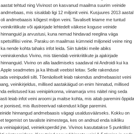
aastat tehtud ning Vivinost on kasvanud maailma suurim veinide
andmebaas, mis sisaldab ligi 12 miljonit veini. Kusjuures 2013 aastal
oli andmebaasis kõigest miljon veini. Tavaliselt leiame me tuntud
veinikriitikute või ajakirjade lehtedelt väikese koguse veinide
hinnanguid ja arvustusi, kuna nemad hindavad reeglina väga
spetsiifilisi veine. Paraku on maailmas kümneid miljoneid veine ning
ka nende kohta tahaks infot leida. Siin tulebki meile abiks
veinirakendus Vivino, mis täiendab veinkriitikute ja ajakirjade
hinnanguid. Vivino on alla laadimiseks saadaval nii Androidi kui ka
Apple seadmetes ja ka lihtsalt veebist leitav. Selle rakenduse
tada veinipudeli silti. Tõenäoliselt leiab rakendus andmebaasist veini
g, veinikirjeldus, millised aastakäigud on enim hinnatud, millised
nda eelistused kas veinipiirkonna, viinamarja vms näitel ning seda
ti leiab infot veini aroomi ja maitse kohta, mis aitab paremini õppid
e joonised, mis illustreerivad rakendust kõige paremini.
 veinide hinnangud andmebaasis vägagi usaldusväärseks. Kokku on
e, et tegemist on tavaliste inimestega, kes on andnud enda isikliku
a veiniajakirjad, veinieksperdid jne. Vivinos kasutatakse 5 punktilist