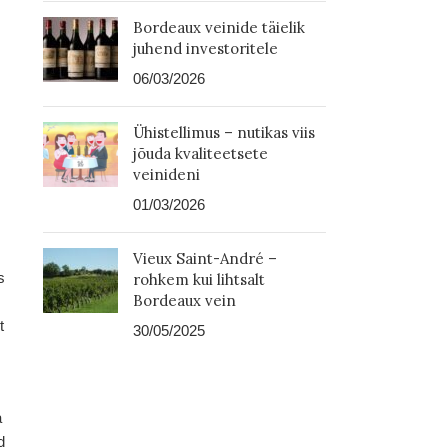
Bordeaux veinide täielik
juhend investoritele
06/03/2026
Ühistellimus – nutikas viis
jõuda kvaliteetsete
veinideni
01/03/2026
Vieux Saint-André –
s
rohkem kui lihtsalt
Bordeaux vein
t
30/05/2025
a
d