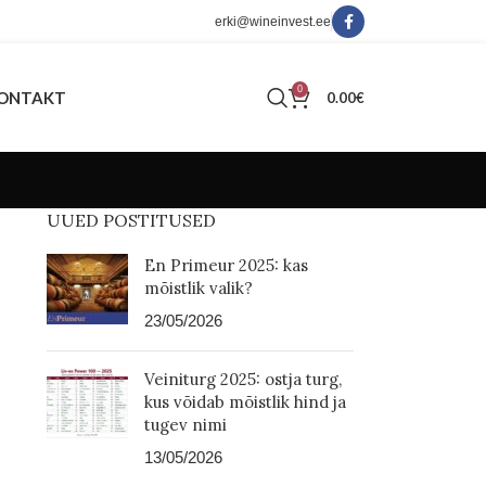
erki@wineinvest.ee
0
ONTAKT
0.00
€
UUED POSTITUSED
En Primeur 2025: kas
mõistlik valik?
23/05/2026
Veiniturg 2025: ostja turg,
kus võidab mõistlik hind ja
tugev nimi
13/05/2026