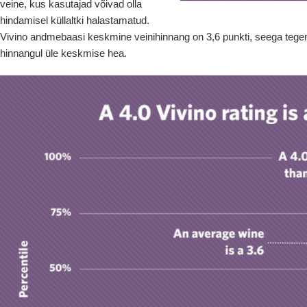
veine, kus kasutajad võivad olla
hindamisel küllaltki halastamatud.
Vivino andmebaasi keskmine veinihinnang on 3,6 punkti, seega tegemis
hinnangul üle keskmise hea.