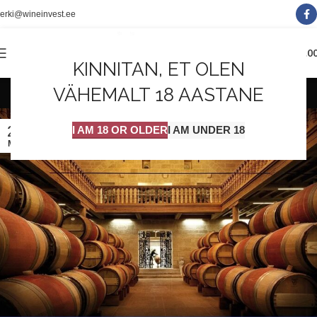
erki@wineinvest.ee
0
MENÜÜ
0.0
KINNITAN, ET OLEN
veiniteadmised
VÄHEMALT 18 AASTANE
23
I AM 18 OR OLDER
I AM UNDER 18
MAI