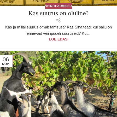
VEINITEADMISED
Kas suurus on oluline?
Kas ja millal suurus omab tähtsust? Kas Sina tead, kui palju on
erinevaid veinipudeli suuruseid? Kui...
LOE EDASI
06
NOV.