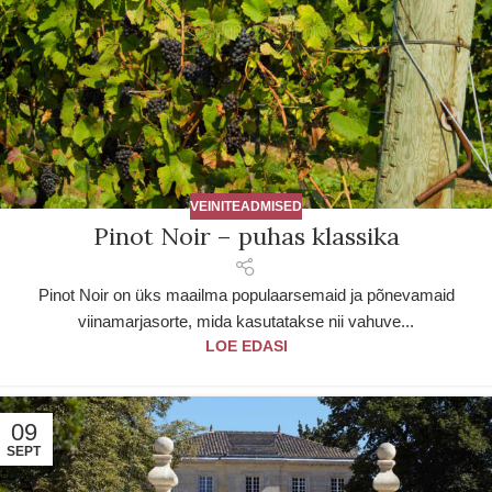
VEINITEADMISED
Pinot Noir – puhas klassika
Pinot Noir on üks maailma populaarsemaid ja põnevamaid
viinamarjasorte, mida kasutatakse nii vahuve...
LOE EDASI
09
SEPT