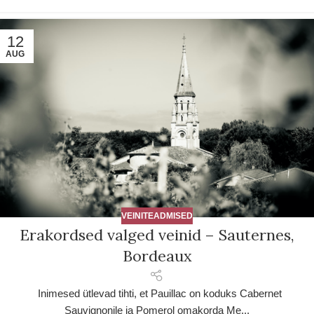
12
AUG
VEINITEADMISED
Erakordsed valged veinid – Sauternes,
Bordeaux
Inimesed ütlevad tihti, et Pauillac on koduks Cabernet
Sauvignonile ja Pomerol omakorda Me...