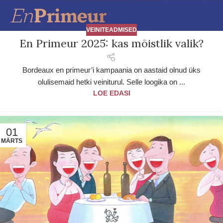
VEINITEADMISED
En Primeur 2025: kas mõistlik valik?
Bordeaux en primeur’i kampaania on aastaid olnud üks
olulisemaid hetki veiniturul. Selle loogika on ...
LOE EDASI
01
MÄRTS