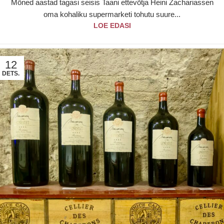
Mõned aastad tagasi seisis Taani ettevõtja Heini Zachariassen
oma kohaliku supermarketi tohutu suure...
LOE EDASI
12
DETS.