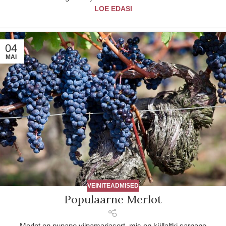
LOE EDASI
04
MAI
VEINITEADMISED
Populaarne Merlot
Merlot on punane viinamarjasort, mis on küllaltki sarnane