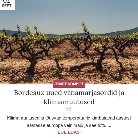
01
SEPT
VEINITEADMISED
Bordeaux uued viinamarjasordid ja
kliimamuutused
Kliimamuutused ja tõusvad temperatuurid kimbutavad aastast
aastasse euroopa veinimaju ja see tõttu ...
LOE EDASI