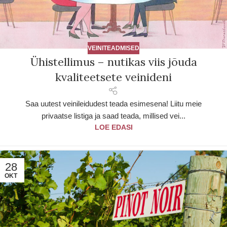
VEINITEADMISED
Ühistellimus – nutikas viis jõuda
kvaliteetsete veinideni
Saa uutest veinileidudest teada esimesena! Liitu meie
privaatse listiga ja saad teada, millised vei...
LOE EDASI
28
OKT