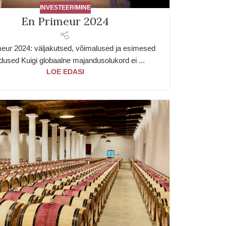
INVESTEERIMINE
En Primeur 2024
eur 2024: väljakutsed, võimalused ja esimesed
ldused Kuigi globaalne majandusolukord ei ...
LOE EDASI