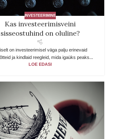
INVESTEERIMINE
Kas investeerimisveini
sisseostuhind on oluline?
iselt on investeerimisel väga palju erinevaid
tteid ja kindlaid reegleid, mida igaüks peaks...
LOE EDASI