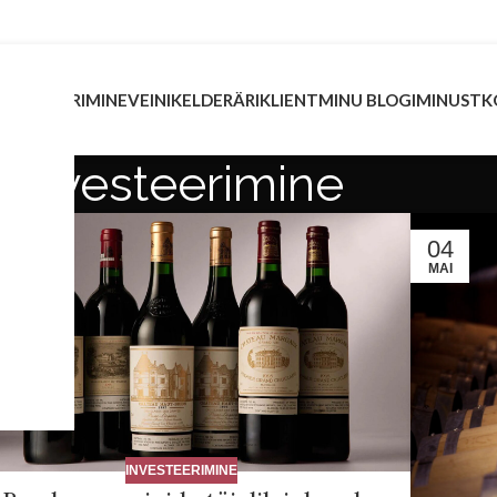
INVESTEERIMINE
VEINIKELDER
ÄRIKLIENT
MINU BLOGI
MINUST
K
investeerimine
04
S
MAI
INVESTEERIMINE