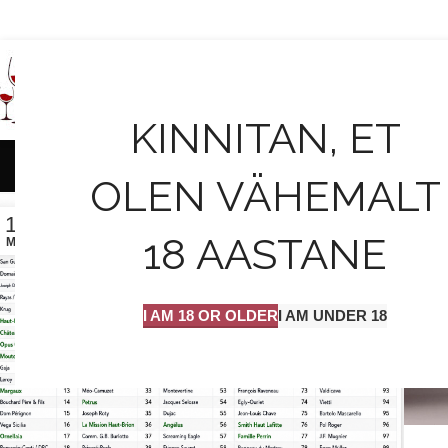
AVALEHT
KINNITAN, ET
OLEN VÄHEMALT
13
06
18 AASTANE
MAI
MÄRT
I AM 18 OR OLDER
I AM UNDER 18