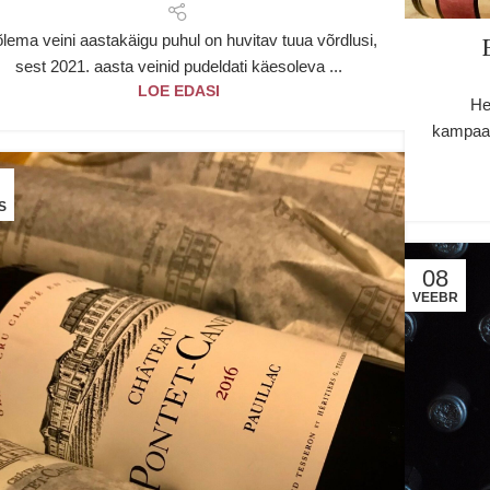
lema veini aastakäigu puhul on huvitav tuua võrdlusi,
sest 2021. aasta veinid pudeldati käesoleva ...
LOE EDASI
He
kampaan
S
08
VEEBR