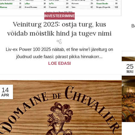
INVESTEERIMINE
Veiniturg 2025: ostja turg, kus
B
võidab mõistlik hind ja tugev nimi
Liv-ex Power 100 2025 näitab, et fine wine’i järelturg on
jõudnud uude faasi: pärast pikka hinnakorr...
LOE EDASI
25
MAI
14
APR