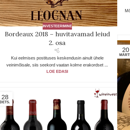
Mõ
INVESTEERIMINE
Bordeaux 2018 – huvitavamad leiud
2. osa
20
MÄRT
Kui eelmises postituses keskendusin ainult ühele
veinimõisale, siis seekord vaatan kolme erakordset ...
LOE EDASI
28
DETS.