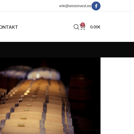
erki@wineinvest.ee
0
ONTAKT
0.00
€