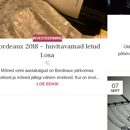
INVESTEERIMINE
ordeaux 2018 – huvitavamad leiud
Üld
1.osa
põhimõ
Mõned veini aastakäigud on Bordeaux piirkonnas
elised ja mõned jällegi vähem imelised. Kui on imel...
LOE EDASI
07
SEPT