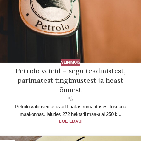
VEINIMÕIS
Petrolo veinid – segu teadmistest,
parimatest tingimustest ja heast
õnnest
Petrolo valdused asuvad Itaalias romantilises Toscana
maakonnas, laiudes 272 hektaril maa-alal 250 k...
LOE EDASI