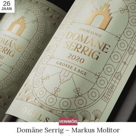
26
JAAN
VEINIMÕIS
Domäne Serrig – Markus Molitor