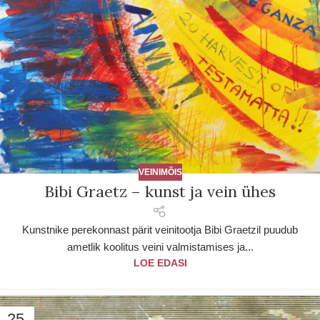
VEINIMÕIS
Bibi Graetz – kunst ja vein ühes
Kunstnike perekonnast pärit veinitootja Bibi Graetzil puudub
ametlik koolitus veini valmistamises ja...
LOE EDASI
25