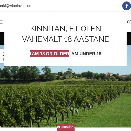
erki@wineinvest.ee
0
MENÜÜ
0.0
KINNITAN, ET OLEN
veinimõis
VÄHEMALT 18 AASTANE
30
I AM 18 OR OLDER
I AM UNDER 18
MAI
VEINIMÕIS