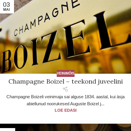
03
MAI
VEINIMÕIS
Champagne Boizel – teekond juveelini
Champagne Boizeli veinimaja sai alguse 1834. aastal, kui äsja
abiellunud noorukesed Auguste Boizel j...
LOE EDASI