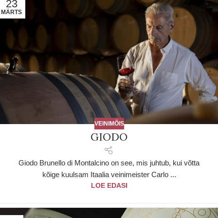
23
MÄRTS
VEINIMÕIS
GIODO
Giodo Brunello di Montalcino on see, mis juhtub, kui võtta
kõige kuulsam Itaalia veinimeister Carlo ...
LOE EDASI