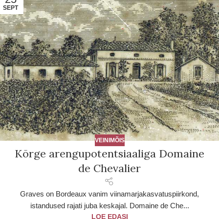
SEPT
VEINIMÕIS
Kõrge arengupotentsiaaliga Domaine
de Chevalier
Graves on Bordeaux vanim viinamarjakasvatuspiirkond,
istandused rajati juba keskajal. Domaine de Che...
LOE EDASI