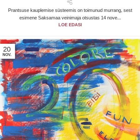
Prantsuse kauplemise süsteemis on toimunud murrang, sest
esimene Saksamaa veinimaja otsustas 14 nove...
LOE EDASI
20
NOV.